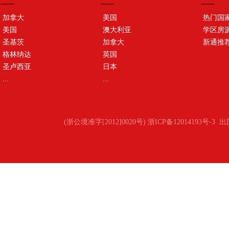
加拿大
美国
热门国
美国
澳大利亚
学区房
圣基茨
加拿大
新通推
格林纳达
英国
圣卢西亚
日本
...
...
(浙公境准字[2012]0020号) 浙ICP备12014193号-3
出国