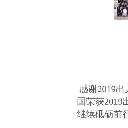
感谢201
国荣获20
继续砥砺前